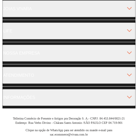
JOIAS VIVARA
LIFE
NOSSA EMPRESA
ATENDIMENTO
INFORMAÇÕES
Tellerina Comércio de Presente e Artigos pra Decoração S. A.- CNPJ: 84.453.844/0021-21
Endereço: Rua Verbo Divino - Chácara Santo Antonio /SÃO PAULO CEP 04.719-901
Clique na opção de WhatsApp para ser atendido ou mande e-mail para
sac.ecommerce@vivara.com.br