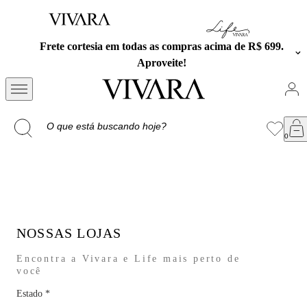
s as compras acima de R$ 699.
Exclusivo no APP: 15% Of
proveite!
cupom PR
NOSSAS LOJAS
Encontra a Vivara e Life mais perto de
você
Estado
*