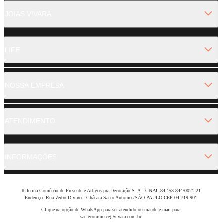
JOIAS VIVARA
LIFE
NOSSA EMPRESA
ATENDIMENTO
INFORMAÇÕES
Tellerina Comércio de Presente e Artigos pra Decoração S. A.- CNPJ: 84.453.844/0021-21
Endereço: Rua Verbo Divino - Chácara Santo Antonio /SÃO PAULO CEP 04.719-901
Clique na opção de WhatsApp para ser atendido ou mande e-mail para
sac.ecommerce@vivara.com.br