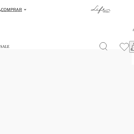
.
Fret
COMPRAR
S
SALE