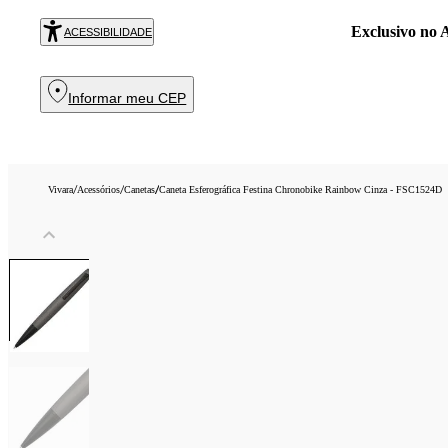
Exclusivo no
R
ACESSIBILIDADE
Informar meu CEP
/
/
/
Vivara
Acessórios
Canetas
Caneta Esferográfica Festina Chronobike Rainbow Cinza - FSC1524D