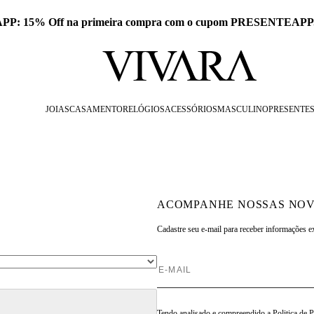
 APP: 15% Off na primeira compra com o cupom PRESENTEAPP
JOIAS
CASAMENTO
RELÓGIOS
ACESSÓRIOS
MASCULINO
PRESENTE
ACOMPANHE NOSSAS NOV
Cadastre seu e-mail para
receber informações e
Tendo analisado e compreendido a
Politica de 