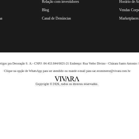
Relação com investidores
Horário de A
Blog
Vendas Corpo
na
Canal de Denúncias
Marketplaces 
 Artigos pra Decoração S. A.- CNPJ: 84.453.844/0021-21 Endereço: Rua Verbo Divino - Chácara Santo Anto
Clique na opção de WhatsApp para ser atendido ou mande e-mail para sac.ecommerce@vivara.com.br
Copyright © 2026, todos os direitos reservados.