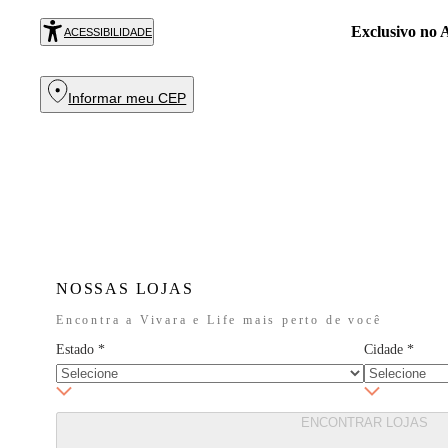
Exclusivo no
R
ACESSIBILIDADE
Informar meu CEP
NOSSAS LOJAS
Encontra a Vivara e Life mais perto de você
Estado
*
Cidade
*
ENCONTRAR LOJAS