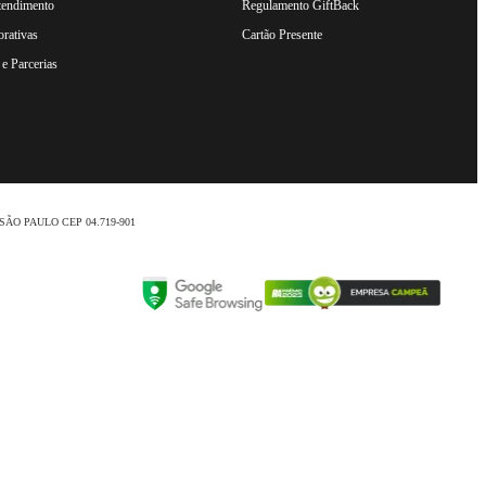
tendimento
Regulamento GiftBack
rativas
Cartão Presente
e Parcerias
nio /SÃO PAULO CEP 04.719-901