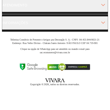
ATENDIMENTO
INFORMAÇÕES
Tellerina Comércio de Presente e Artigos pra Decoração S. A.- CNPJ: 84.453.844/0021-21
Endereço: Rua Verbo Divino - Chácara Santo Antonio /SÃO PAULO CEP 04.719-901
Clique na opção de WhatsApp para ser atendido ou mande e-mail para
sac.ecommerce@vivara.com.br
Copyright © 2026, todos os direitos reservados.