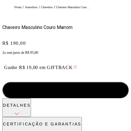
/
/
/
Vivara
Acessórios
Chaveiros
Chaveiro Masculino Couro Marrom
Chaveiro Masculino Couro Marrom
Price:
R$ 190,00
2x sem juros de
R$ 95,00
Ganhe
R$
19,00
em
GIFTBACK
ADICIONAR À SACOLA
DETALHES
CERTIFICAÇÃO E GARANTIAS