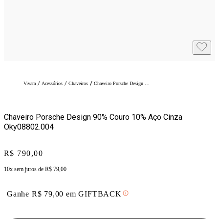
/
/
/
Vivara
Acessórios
Chaveiros
Chaveiro Porsche Design 90% Couro 10% Aço Cinza Oky08802.004
Chaveiro Porsche Design 90% Couro 10% Aço Cinza
Oky08802.004
Price:
R$ 790,00
10x sem juros de
R$ 79,00
Ganhe
R$
79,00
em
GIFTBACK