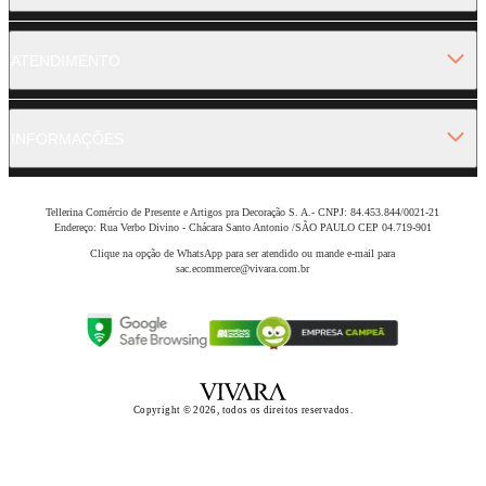
ATENDIMENTO
INFORMAÇÕES
Tellerina Comércio de Presente e Artigos pra Decoração S. A.- CNPJ: 84.453.844/0021-21
Endereço: Rua Verbo Divino - Chácara Santo Antonio /SÃO PAULO CEP 04.719-901
Clique na opção de WhatsApp para ser atendido ou mande e-mail para
sac.ecommerce@vivara.com.br
Copyright © 2026, todos os direitos reservados.