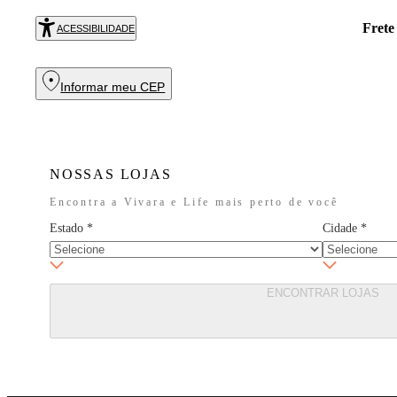
 cortesia em todas as compras acima de R$ 699. Aproveite!
COMPR
ACESSIBILIDADE
Informar meu CEP
NOSSAS LOJAS
Encontra a Vivara e Life mais perto de você
Estado
*
Cidade
*
ENCONTRAR LOJAS