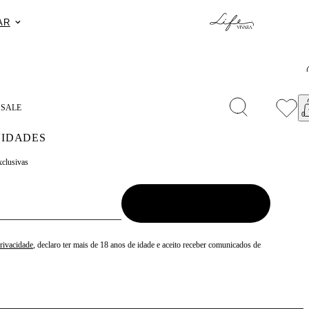
o APP: 15% Off na primeira compra com o cupom PRESENTEAP
S
SALE
IDADES
xclusivas
Privacidade
, declaro ter mais de 18 anos de idade e aceito receber comunicados de