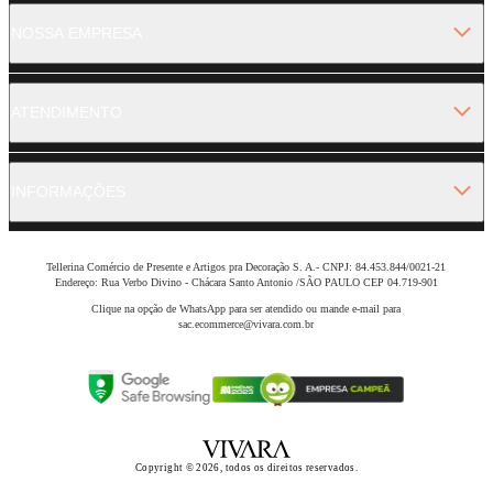
NOSSA EMPRESA
ATENDIMENTO
INFORMAÇÕES
Tellerina Comércio de Presente e Artigos pra Decoração S. A.- CNPJ: 84.453.844/0021-21
Endereço: Rua Verbo Divino - Chácara Santo Antonio /SÃO PAULO CEP 04.719-901
Clique na opção de WhatsApp para ser atendido ou mande e-mail para
sac.ecommerce@vivara.com.br
Copyright © 2026, todos os direitos reservados.