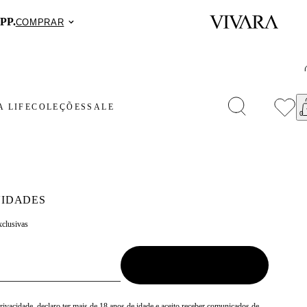
PP.
COMPRAR
 LIFE
COLEÇÕES
SALE
IDADES
xclusivas
Privacidade
, declaro ter mais de 18 anos de idade e aceito receber comunicados de