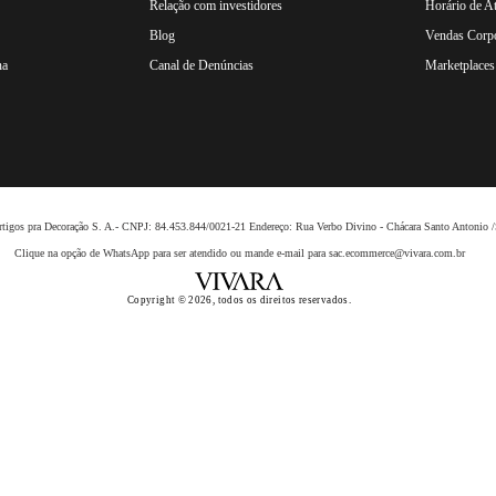
Relação com investidores
Horário de A
Blog
Vendas Corpo
na
Canal de Denúncias
Marketplaces 
 Artigos pra Decoração S. A.- CNPJ: 84.453.844/0021-21 Endereço: Rua Verbo Divino - Chácara Santo Anto
Clique na opção de WhatsApp para ser atendido ou mande e-mail para sac.ecommerce@vivara.com.br
Copyright © 2026, todos os direitos reservados.