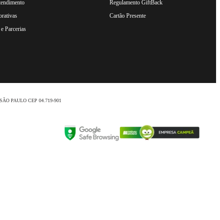
tendimento
Regulamento GiftBack
rativas
Cartão Presente
e Parcerias
nio /SÃO PAULO CEP 04.719-901