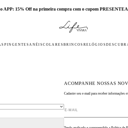
 no APP: 15% Off na primeira compra com o cupom PRESENTEA
AS
PINGENTES
ANÉIS
COLARES
BRINCOS
RELÓGIOS
DESCUBRA
ACOMPANHE NOSSAS NOV
Cadastre seu e-mail para
receber informações e
Tendo analisado e compreendido a
Politica de 