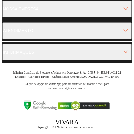
NOSSA EMPRESA
ATENDIMENTO
INFORMAÇÕES
Tellerina Comércio de Presente e Artigos pra Decoração S. A.- CNPJ: 84.453.844/0021-21
Endereço: Rua Verbo Divino - Chácara Santo Antonio /SÃO PAULO CEP 04.719-901
Clique na opção de WhatsApp para ser atendido ou mande e-mail para
sac.ecommerce@vivara.com.br
Copyright © 2026, todos os direitos reservados.