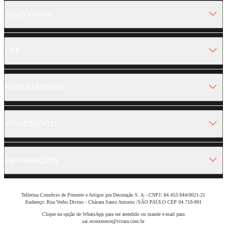
JOIAS VIVARA
LIFE
NOSSA EMPRESA
ATENDIMENTO
INFORMAÇÕES
Tellerina Comércio de Presente e Artigos pra Decoração S. A.- CNPJ: 84.453.844/0021-21
Endereço: Rua Verbo Divino - Chácara Santo Antonio /SÃO PAULO CEP 04.719-901
Clique na opção de WhatsApp para ser atendido ou mande e-mail para
sac.ecommerce@vivara.com.br