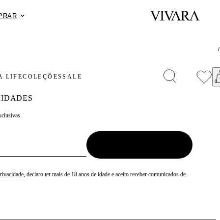
Excl
PRAR
 LIFE
COLEÇÕES
SALE
IDADES
xclusivas
Privacidade
, declaro ter mais de 18 anos de idade e aceito receber comunicados de