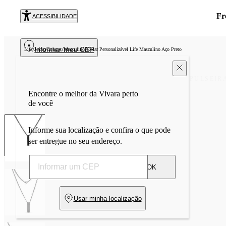
Fr
ACESSIBILIDADE
Informar meu CEP
/
/
/
/
Life
Joias
Colares
Masculino
Colar Personalizável Life Masculino Aço Preto
PULSEIR
Encontre o melhor da Vivara perto
de você
Informe sua localização e confira o que pode
ser entregue no seu endereço.
OK
Usar minha localização