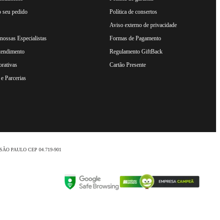
 seu pedido
Política de consertos
Aviso externo de privacidade
ossas Especialistas
Formas de Pagamento
tendimento
Regulamento GiftBack
rativas
Cartão Presente
e Parcerias
nio /SÃO PAULO CEP 04.719-901