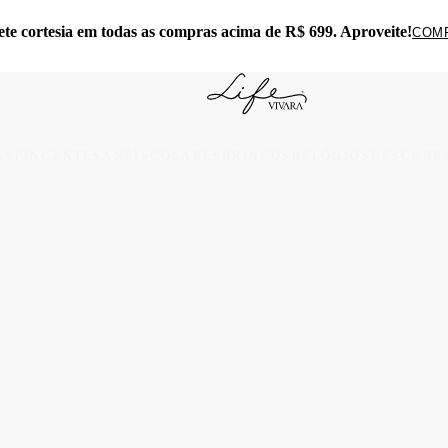
ete cortesia em todas as compras acima de R$ 699. Aproveite!
COM
AS
PINGENTES
ANÉIS
COLARES
BRINCOS
RELÓGIOS
DESCUBRA