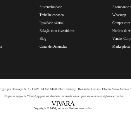
Sustentabilidade
Acompanhe o
Trabalhe conosco
Whatsapp
Igualdade salarial
Compre com n
Relação com investidores
Horário de A
Blog
Vendas Corpo
na
Canal de Denúncias
Marketplaces 
 Artigos pra Decoração S. A.- CNPJ: 84.453.844/0021-21 Endereço: Rua Verbo Divino - Chácara Santo Anto
Clique na opção de WhatsApp para ser atendido ou mande e-mail para sac.ecommerce@vivara.com.br
Copyright © 2026, todos os direitos reservados.