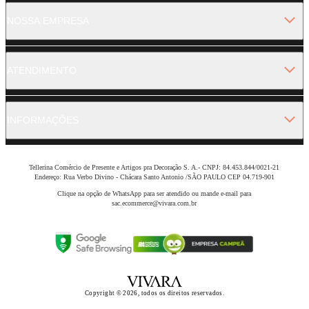
NOSSA EMPRESA
ATENDIMENTO
INFORMAÇÕES
Tellerina Comércio de Presente e Artigos pra Decoração S. A.- CNPJ: 84.453.844/0021-21
Endereço: Rua Verbo Divino - Chácara Santo Antonio /SÃO PAULO CEP 04.719-901
Clique na opção de WhatsApp para ser atendido ou mande e-mail para
sac.ecommerce@vivara.com.br
Copyright © 2026, todos os direitos reservados.