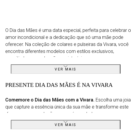
O Dia das Mães é uma data especial, perfeita para celebrar o
amor incondicional e a dedicação que só uma mãe pode
oferecer. Na coleção de colares e pulseiras da Vivara, você
encontra diferentes modelos com estilos exclusivos,
permitindo que cada mãe se sinta única.
Os
Colares em Ouro Amarelo 18K
VER MAIS
, por exemplo, é uma joia
luxuosa que combina o brilho suave dos topázios com o
charme do design floral, ideal para as mães românticas que
PRESENTE DIA DAS MÃES É NA VIVARA
apreciam sofisticação. Já para quem prefere algo mais
minimalista, os
pingentes em ouro
são joias que misturam
Comemore o Dia das Mães com a Vivara.
Escolha uma joia
delicadeza e modernidade em um único design.
que capture a essência única da sua mãe e transforme este
dia em uma recordação que será guardada para sempre.
As pulseiras também ocupam um lugar especial nessa
seleção, oferecendo opções que variam do clássico ao
Na
Vivara
, cada detalhe de nossas joias é pensado para
VER MAIS
contemporâneo. As
pulseiras em ouro amarelo e