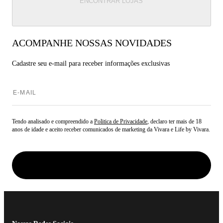
pingentes e encontre a joia que expressa todo o seu amor e
ENCONTRAR LOJAS
gratidão. Afinal, o Dia das Mães merece ser celebrado com
muito brilho e sofisticação.
ACOMPANHE NOSSAS NOVIDADES
Cadastre seu e-mail para
receber informações exclusivas
Tendo analisado e compreendido a
Politica de Privacidade
, declaro ter mais de 18
anos de idade e aceito receber comunicados de marketing da Vivara e Life by Vivara.