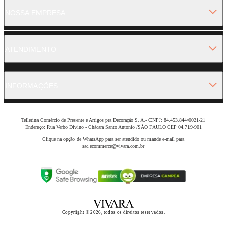
NOSSA EMPRESA
ATENDIMENTO
INFORMAÇÕES
Tellerina Comércio de Presente e Artigos pra Decoração S. A.- CNPJ: 84.453.844/0021-21
Endereço: Rua Verbo Divino - Chácara Santo Antonio /SÃO PAULO CEP 04.719-901
Clique na opção de WhatsApp para ser atendido ou mande e-mail para
sac.ecommerce@vivara.com.br
Copyright © 2026, todos os direitos reservados.