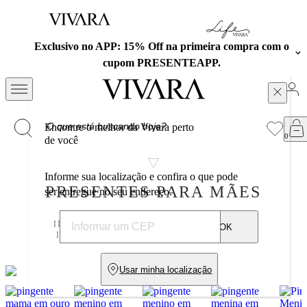
Exclusivo no APP: 15% Off na primeira compra com o
cupom PRESENTEAPP.
Encontre o melhor da Vivara perto
de você
Informe sua localização e confira o que pode
PRESENTES PARA MÃES
ser entregue no seu endereço.
IDEIAS DE PRESENTES PARA VOCÊ SE
OK
INSPIRAR E SURPREENDER SUA MÃE
Usar minha localização