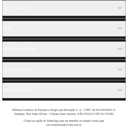
JOIAS VIVARA
LIFE
NOSSA EMPRESA
ATENDIMENTO
INFORMAÇÕES
Tellerina Comércio de Presente e Artigos pra Decoração S. A.- CNPJ: 84.453.844/0021-21
Endereço: Rua Verbo Divino - Chácara Santo Antonio /SÃO PAULO CEP 04.719-901
Clique na opção de WhatsApp para ser atendido ou mande e-mail para
sac.ecommerce@vivara.com.br