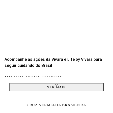
Acompanhe as ações da Vivara e Life by Vivara para
seguir cuidando do Brasil
BRAZILFOUNDATION
R$1 MILHÃO AO FUNDO LUZ ALLIANCE
VER MAIS
CRUZ VERMELHA BRASILEIRA