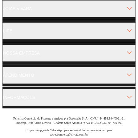
JOIAS VIVARA
LIFE
NOSSA EMPRESA
ATENDIMENTO
INFORMAÇÕES
Tellerina Comércio de Presente e Artigos pra Decoração S. A.- CNPJ: 84.453.844/0021-21
Endereço: Rua Verbo Divino - Chácara Santo Antonio /SÃO PAULO CEP 04.719-901
Clique na opção de WhatsApp para ser atendido ou mande e-mail para
sac.ecommerce@vivara.com.br