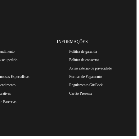
nas complementa, mas também eleva o estilo masculino.
INFORMAÇÕES
tendimento
Política de garantia
 seu pedido
Política de consertos
Aviso externo de privacidade
ossas Especialistas
Formas de Pagamento
tendimento
Regulamento GiftBack
rativas
Cartão Presente
e Parcerias