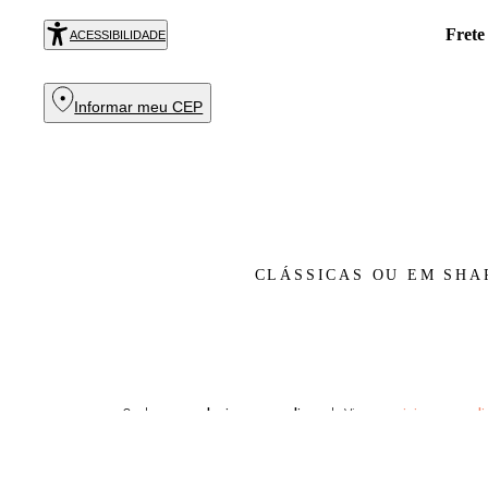
!
Exc
COMPRAR
ACESSIBILIDADE
Informar meu CEP
CLÁSSICAS OU EM SHA
Conheça as
pulseiras masculinas
da Vivara, as
joias masculi
Cada pulseira é um reflexo de personalidade e gosto refinado, cr