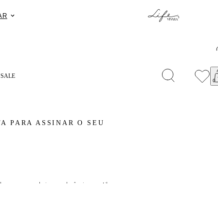
SENTEAPP.
COMPRAR
S
SALE
A PARA ASSINAR O SEU
homens que valorizam a elegância e o estilo.
 com banho de ródio negro.