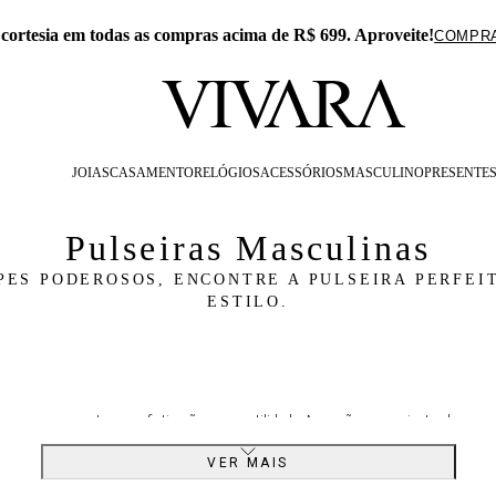
lusivo no APP: 15% Off na primeira compra com o cupom PRE
JOIAS
CASAMENTO
RELÓGIOS
ACESSÓRIOS
MASCULINO
PRESENTE
Pulseiras Masculinas
PES PODEROSOS, ENCONTRE A PULSEIRA PERFEIT
ESTILO.
nas
que representam a sofisticação e a versatilidade. As opções a seguir atendem aos 
iada com materiais de alta qualidade, incluindo
borracha
,
ouro amarelo
,
prata
e prata
VER MAIS