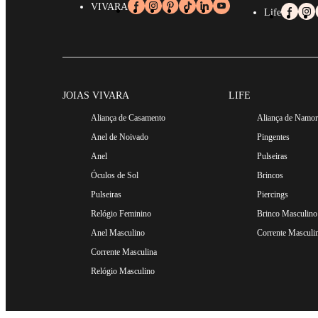
Seja uma pulseira de ouro, de prata ou qualquer outra, você enco
VIVARA
Life
JOIAS VIVARA
LIFE
Aliança de Casamento
Aliança de Namo
Anel de Noivado
Pingentes
Anel
Pulseiras
Óculos de Sol
Brincos
Pulseiras
Piercings
Relógio Feminino
Brinco Masculino
Anel Masculino
Corrente Masculi
Corrente Masculina
Relógio Masculino