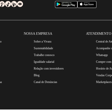
ntra na Vivara, junto dos
anéis
,
correntes
e
relógios masculinos
, algo que não ape
NOSSA EMPRESA
ATENDIMENTO
ro
Sobre a Vivara
Central de A
Sustentabilidade
Acompanhe o
Trabalhe conosco
Whatsapp
Igualdade salarial
Compre com n
Relação com investidores
Horário de A
Blog
Vendas Corpo
na
Canal de Denúncias
Marketplaces 