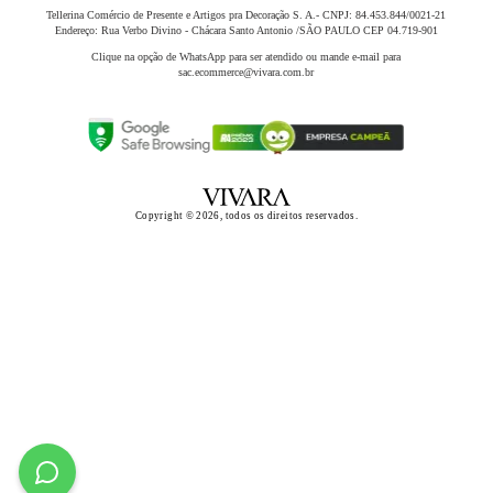
qualidade
e como ele pode complementar o estilo de um
Tellerina Comércio de Presente e Artigos pra Decoração S. A.- CNPJ: 84.453.844/0021-21
homem. É por isso que trabalhamos com uma extensa
Endereço: Rua Verbo Divino - Chácara Santo Antonio /SÃO PAULO CEP 04.719-901
coleção das
melhores marcas de relógio masculino
,
Clique na opção de WhatsApp para ser atendido ou mande e-mail para
sac.ecommerce@vivara.com.br
incluindo os sofisticados relógios Tommy Hilfiger, os
clássicos relógios Bulova, o despojado relógio Lacoste e
coleções exclusivas de
relógios Vivara
com designs
adequados para todas as ocasiões.
Copyright © 2026, todos os direitos reservados.