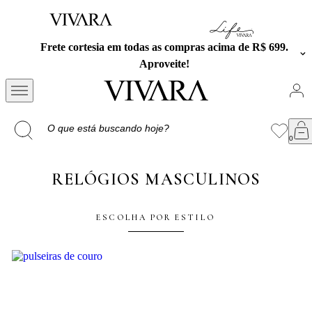
compras acima de R$ 699.
Exclusivo no APP: 15% Off na
ite!
cupom PRESE
RELÓGIOS MASCULINOS
ESCOLHA POR ESTILO