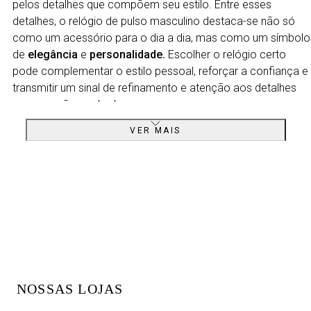
pelos detalhes que compõem seu estilo. Entre esses
detalhes, o relógio de pulso masculino destaca-se não só
como um acessório para o dia a dia, mas como um símbolo
de
elegância
e
personalidade.
Escolher o relógio certo
pode complementar o estilo pessoal, reforçar a confiança e
transmitir um sinal de refinamento e atenção aos detalhes
que compõem o look.
VER MAIS
MODELOS DE RELÓGIO MASCULINO
Explorar os
diferentes modelos de relógios
é mergulhar e
um mundo de sofisticação e funcionalidade. Cada tipo
atende a diferentes estilos de vida, preferências e
necessidades, permitindo que cada homem encontre o
relógio perfeito
que ressoe com sua individualidade.
Aproveite para complementar o estilo com nossa exclusiva
seleção de
anéis
e
pulseiras
, reforçando a confiança e
transmitindo um sinal de refinamento.
NOSSAS LOJAS