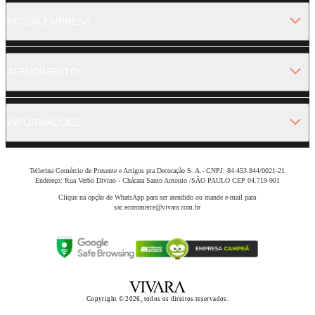
NOSSA EMPRESA
ATENDIMENTO
INFORMAÇÕES
Tellerina Comércio de Presente e Artigos pra Decoração S. A.- CNPJ: 84.453.844/0021-21
Endereço: Rua Verbo Divino - Chácara Santo Antonio /SÃO PAULO CEP 04.719-901
Clique na opção de WhatsApp para ser atendido ou mande e-mail para
sac.ecommerce@vivara.com.br
Copyright © 2026, todos os direitos reservados.