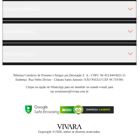
NOSSA EMPRESA
ATENDIMENTO
INFORMAÇÕES
Tellerina Comércio de Presente e Artigos pra Decoração S. A.- CNPJ: 84.453.844/0021-21
Endereço: Rua Verbo Divino - Chácara Santo Antonio /SÃO PAULO CEP 04.719-901
Clique na opção de WhatsApp para ser atendido ou mande e-mail para
sac.ecommerce@vivara.com.br
Copyright © 2026, todos os direitos reservados.