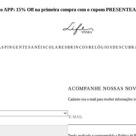
 no APP: 15% Off na primeira compra com o cupom PRESENTEA
AS
PINGENTES
ANÉIS
COLARES
BRINCOS
RELÓGIOS
DESCUBRA
ACOMPANHE NOSSAS NOV
Cadastre seu e-mail para
receber informações e
Tendo analisado e compreendido a
Politica de 