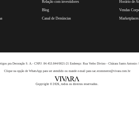
Relação com investidores
Horário de A
Blog
Vendas Corpo
na
Canal de Denúncias
Marketplaces 
 Artigos pra Decoração S. A.- CNPJ: 84.453.844/0021-21 Endereço: Rua Verbo Divino - Chácara Santo Anto
Clique na opção de WhatsApp para ser atendido ou mande e-mail para sac.ecommerce@vivara.com.br
Copyright © 2026, todos os direitos reservados.