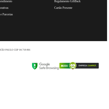
tendimento
Regulamento GiftBack
rativas
Cartão Presente
e Parcerias
nio /SÃO PAULO CEP 04.719-901