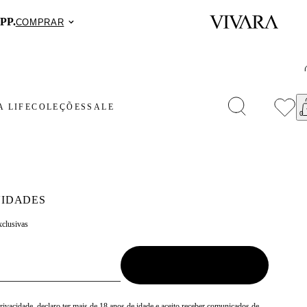
PP.
COMPRAR
 LIFE
COLEÇÕES
SALE
IDADES
xclusivas
Privacidade
, declaro ter mais de 18 anos de idade e aceito receber comunicados de