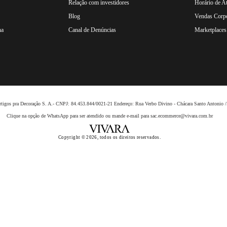
Relação com investidores
Horário de A
Blog
Vendas Corpo
na
Canal de Denúncias
Marketplaces 
 Artigos pra Decoração S. A.- CNPJ: 84.453.844/0021-21 Endereço: Rua Verbo Divino - Chácara Santo Anto
Clique na opção de WhatsApp para ser atendido ou mande e-mail para sac.ecommerce@vivara.com.br
Copyright © 2026, todos os direitos reservados.