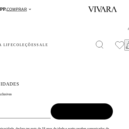
PP.
COMPRAR
 LIFE
COLEÇÕES
SALE
IDADES
xclusivas
Privacidade
, declaro ter mais de 18 anos de idade e aceito receber comunicados de