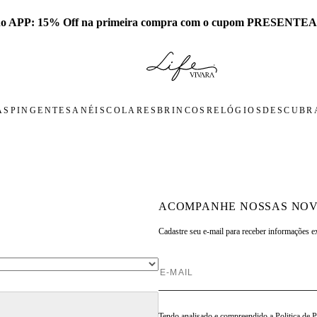
 no APP: 15% Off na primeira compra com o cupom PRESENTEA
AS
PINGENTES
ANÉIS
COLARES
BRINCOS
RELÓGIOS
DESCUBRA
ACOMPANHE NOSSAS NOV
Cadastre seu e-mail para
receber informações e
Tendo analisado e compreendido a
Politica de 