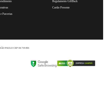
tendimento
Regulamento GiftBack
rativas
Cartão Presente
e Parcerias
nio /SÃO PAULO CEP 04.719-901