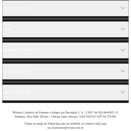
JOIAS VIVARA
LIFE
NOSSA EMPRESA
ATENDIMENTO
INFORMAÇÕES
Tellerina Comércio de Presente e Artigos pra Decoração S. A.- CNPJ: 84.453.844/0021-21
Endereço: Rua Verbo Divino - Chácara Santo Antonio /SÃO PAULO CEP 04.719-901
Clique na opção de WhatsApp para ser atendido ou mande e-mail para
sac.ecommerce@vivara.com.br