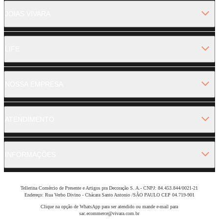
JOIAS VIVARA
LIFE
NOSSA EMPRESA
ATENDIMENTO
INFORMAÇÕES
Tellerina Comércio de Presente e Artigos pra Decoração S. A.- CNPJ: 84.453.844/0021-21
Endereço: Rua Verbo Divino - Chácara Santo Antonio /SÃO PAULO CEP 04.719-901
Clique na opção de WhatsApp para ser atendido ou mande e-mail para
sac.ecommerce@vivara.com.br