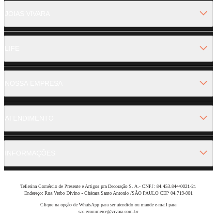
JOIAS VIVARA
LIFE
NOSSA EMPRESA
ATENDIMENTO
INFORMAÇÕES
Tellerina Comércio de Presente e Artigos pra Decoração S. A.- CNPJ: 84.453.844/0021-21
Endereço: Rua Verbo Divino - Chácara Santo Antonio /SÃO PAULO CEP 04.719-901
Clique na opção de WhatsApp para ser atendido ou mande e-mail para
sac.ecommerce@vivara.com.br