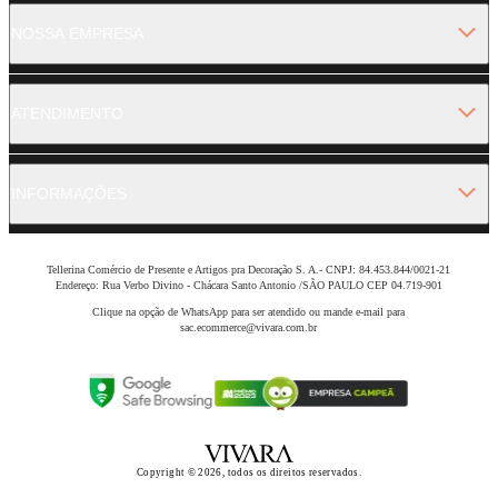
NOSSA EMPRESA
ATENDIMENTO
INFORMAÇÕES
Tellerina Comércio de Presente e Artigos pra Decoração S. A.- CNPJ: 84.453.844/0021-21
Endereço: Rua Verbo Divino - Chácara Santo Antonio /SÃO PAULO CEP 04.719-901
Clique na opção de WhatsApp para ser atendido ou mande e-mail para
sac.ecommerce@vivara.com.br
Copyright © 2026, todos os direitos reservados.