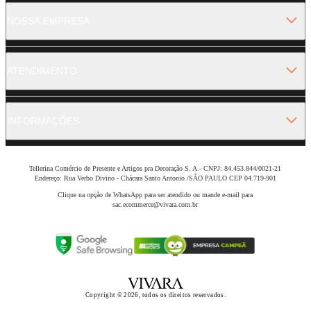
NOSSA EMPRESA
ATENDIMENTO
INFORMAÇÕES
Tellerina Comércio de Presente e Artigos pra Decoração S. A.- CNPJ: 84.453.844/0021-21
Endereço: Rua Verbo Divino - Chácara Santo Antonio /SÃO PAULO CEP 04.719-901
Clique na opção de WhatsApp para ser atendido ou mande e-mail para
sac.ecommerce@vivara.com.br
Copyright © 2026, todos os direitos reservados.