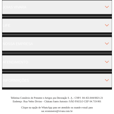
JOIAS VIVARA
LIFE
NOSSA EMPRESA
ATENDIMENTO
INFORMAÇÕES
Tellerina Comércio de Presente e Artigos pra Decoração S. A.- CNPJ: 84.453.844/0021-21
Endereço: Rua Verbo Divino - Chácara Santo Antonio /SÃO PAULO CEP 04.719-901
Clique na opção de WhatsApp para ser atendido ou mande e-mail para
sac.ecommerce@vivara.com.br