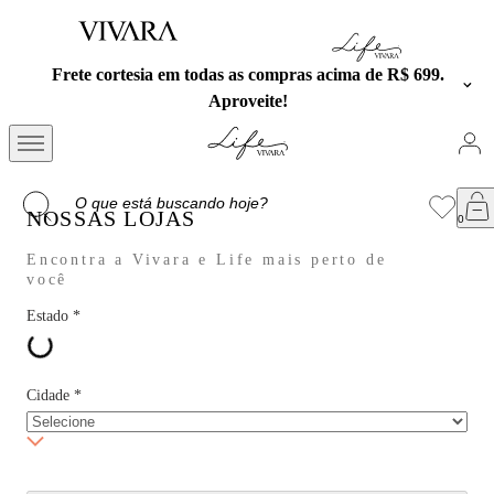
ras acima de R$ 699.
Exclusivo no APP: 15% Off na pri
cupom PRESENTEA
NOSSAS LOJAS
Encontra a Vivara e Life mais perto de
você
Estado
*
Cidade
*