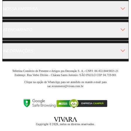
NOSSA EMPRESA
ATENDIMENTO
INFORMAÇÕES
Tellerina Comércio de Presente e Artigos pra Decoração S. A.- CNPJ: 84.453.844/0021-21
Endereço: Rua Verbo Divino - Chácara Santo Antonio /SÃO PAULO CEP 04.719-901
Clique na opção de WhatsApp para ser atendido ou mande e-mail para
sac.ecommerce@vivara.com.br
Copyright © 2026, todos os direitos reservados.