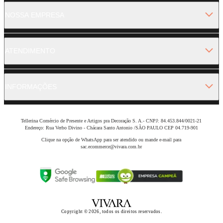
NOSSA EMPRESA
ATENDIMENTO
INFORMAÇÕES
Tellerina Comércio de Presente e Artigos pra Decoração S. A.- CNPJ: 84.453.844/0021-21
Endereço: Rua Verbo Divino - Chácara Santo Antonio /SÃO PAULO CEP 04.719-901
Clique na opção de WhatsApp para ser atendido ou mande e-mail para
sac.ecommerce@vivara.com.br
Copyright © 2026, todos os direitos reservados.