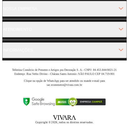
NOSSA EMPRESA
ATENDIMENTO
INFORMAÇÕES
Tellerina Comércio de Presente e Artigos pra Decoração S. A.- CNPJ: 84.453.844/0021-21
Endereço: Rua Verbo Divino - Chácara Santo Antonio /SÃO PAULO CEP 04.719-901
Clique na opção de WhatsApp para ser atendido ou mande e-mail para
sac.ecommerce@vivara.com.br
Copyright © 2026, todos os direitos reservados.