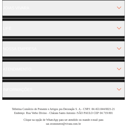
JOIAS VIVARA
LIFE
NOSSA EMPRESA
ATENDIMENTO
INFORMAÇÕES
Tellerina Comércio de Presente e Artigos pra Decoração S. A.- CNPJ: 84.453.844/0021-21
Endereço: Rua Verbo Divino - Chácara Santo Antonio /SÃO PAULO CEP 04.719-901
Clique na opção de WhatsApp para ser atendido ou mande e-mail para
sac.ecommerce@vivara.com.br