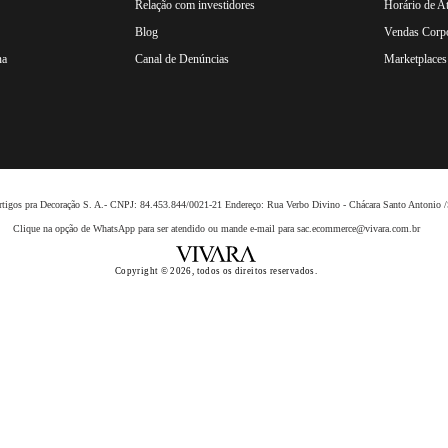
Relação com investidores
Horário de A
Blog
Vendas Corpo
na
Canal de Denúncias
Marketplaces 
 Artigos pra Decoração S. A.- CNPJ: 84.453.844/0021-21 Endereço: Rua Verbo Divino - Chácara Santo Anto
Clique na opção de WhatsApp para ser atendido ou mande e-mail para sac.ecommerce@vivara.com.br
Copyright © 2026, todos os direitos reservados.