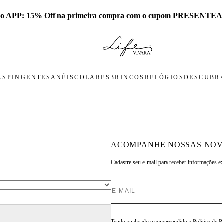
 no APP: 15% Off na primeira compra com o cupom PRESENTEA
AS
PINGENTES
ANÉIS
COLARES
BRINCOS
RELÓGIOS
DESCUBRA
ACOMPANHE NOSSAS NOV
Cadastre seu e-mail para
receber informações e
Tendo analisado e compreendido a
Politica de 