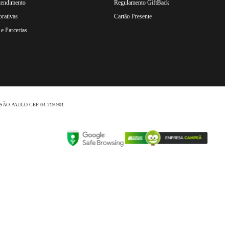
tendimento
Regulamento GiftBack
rativas
Cartão Presente
e Parcerias
nio /SÃO PAULO CEP 04.719-901