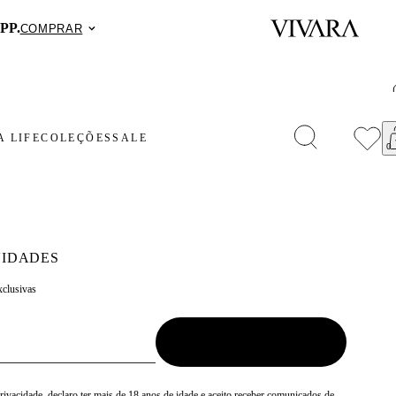
PP.
COMPRAR
 LIFE
COLEÇÕES
SALE
IDADES
xclusivas
Privacidade
, declaro ter mais de 18 anos de idade e aceito receber comunicados de