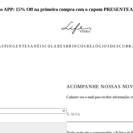
 no APP: 15% Off na primeira compra com o cupom PRESENTEA
AS
PINGENTES
ANÉIS
COLARES
BRINCOS
RELÓGIOS
DESCUBRA
ACOMPANHE NOSSAS NOV
Cadastre seu e-mail para
receber informações e
Tendo analisado e compreendido a
Politica de 