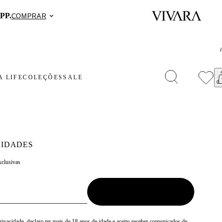
PP.
COMPRAR
 LIFE
COLEÇÕES
SALE
IDADES
xclusivas
Privacidade
, declaro ter mais de 18 anos de idade e aceito receber comunicados de