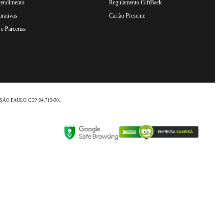
tendimento
Regulamento GiftBack
rativas
Cartão Presente
e Parcerias
nio /SÃO PAULO CEP 04.719-901