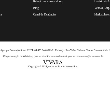
Relação com investidores
Horário de A
Blog
Vendas Corpo
na
Canal de Denúncias
Marketplaces 
 Artigos pra Decoração S. A.- CNPJ: 84.453.844/0021-21 Endereço: Rua Verbo Divino - Chácara Santo Anto
Clique na opção de WhatsApp para ser atendido ou mande e-mail para sac.ecommerce@vivara.com.br
Copyright © 2026, todos os direitos reservados.