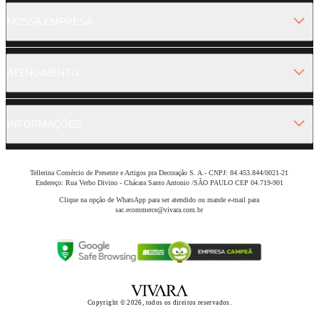
NOSSA EMPRESA
ATENDIMENTO
INFORMAÇÕES
Tellerina Comércio de Presente e Artigos pra Decoração S. A.- CNPJ: 84.453.844/0021-21
Endereço: Rua Verbo Divino - Chácara Santo Antonio /SÃO PAULO CEP 04.719-901
Clique na opção de WhatsApp para ser atendido ou mande e-mail para
sac.ecommerce@vivara.com.br
Copyright © 2026, todos os direitos reservados.