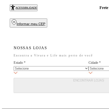
Frete cortesia em todas as compras acima de R$ 699. Aprove
ACESSIBILIDADE
Informar meu CEP
NOSSAS LOJAS
Encontra a Vivara e Life mais perto de você
Estado
*
Cidade
*
ENCONTRAR LOJAS