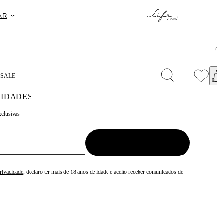
xclusivo no APP: 15% Off na primeira compra com o cupom 
S
SALE
IDADES
xclusivas
Privacidade
, declaro ter mais de 18 anos de idade e aceito receber comunicados de