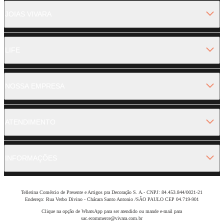
JOIAS VIVARA
LIFE
NOSSA EMPRESA
ATENDIMENTO
INFORMAÇÕES
Tellerina Comércio de Presente e Artigos pra Decoração S. A.- CNPJ: 84.453.844/0021-21
Endereço: Rua Verbo Divino - Chácara Santo Antonio /SÃO PAULO CEP 04.719-901
Clique na opção de WhatsApp para ser atendido ou mande e-mail para
sac.ecommerce@vivara.com.br