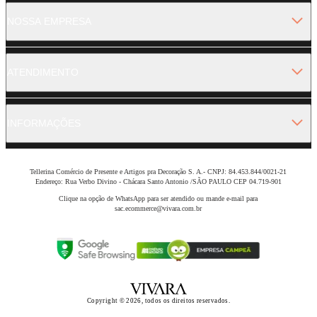
NOSSA EMPRESA
ATENDIMENTO
INFORMAÇÕES
Tellerina Comércio de Presente e Artigos pra Decoração S. A.- CNPJ: 84.453.844/0021-21
Endereço: Rua Verbo Divino - Chácara Santo Antonio /SÃO PAULO CEP 04.719-901
Clique na opção de WhatsApp para ser atendido ou mande e-mail para
sac.ecommerce@vivara.com.br
Copyright © 2026, todos os direitos reservados.