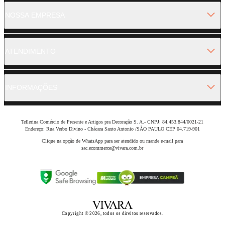
NOSSA EMPRESA
ATENDIMENTO
INFORMAÇÕES
Tellerina Comércio de Presente e Artigos pra Decoração S. A.- CNPJ: 84.453.844/0021-21
Endereço: Rua Verbo Divino - Chácara Santo Antonio /SÃO PAULO CEP 04.719-901
Clique na opção de WhatsApp para ser atendido ou mande e-mail para
sac.ecommerce@vivara.com.br
Copyright © 2026, todos os direitos reservados.