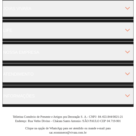
JOIAS VIVARA
LIFE
NOSSA EMPRESA
ATENDIMENTO
INFORMAÇÕES
Tellerina Comércio de Presente e Artigos pra Decoração S. A.- CNPJ: 84.453.844/0021-21
Endereço: Rua Verbo Divino - Chácara Santo Antonio /SÃO PAULO CEP 04.719-901
Clique na opção de WhatsApp para ser atendido ou mande e-mail para
sac.ecommerce@vivara.com.br