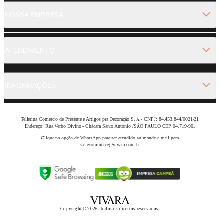
NOSSA EMPRESA
ATENDIMENTO
INFORMAÇÕES
Tellerina Comércio de Presente e Artigos pra Decoração S. A.- CNPJ: 84.453.844/0021-21
Endereço: Rua Verbo Divino - Chácara Santo Antonio /SÃO PAULO CEP 04.719-901
Clique na opção de WhatsApp para ser atendido ou mande e-mail para
sac.ecommerce@vivara.com.br
Copyright © 2026, todos os direitos reservados.