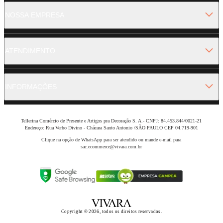
NOSSA EMPRESA
ATENDIMENTO
INFORMAÇÕES
Tellerina Comércio de Presente e Artigos pra Decoração S. A.- CNPJ: 84.453.844/0021-21
Endereço: Rua Verbo Divino - Chácara Santo Antonio /SÃO PAULO CEP 04.719-901
Clique na opção de WhatsApp para ser atendido ou mande e-mail para
sac.ecommerce@vivara.com.br
Copyright © 2026, todos os direitos reservados.