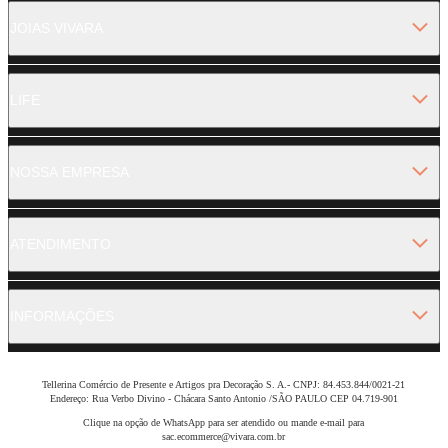
JOIAS VIVARA
LIFE
NOSSA EMPRESA
ATENDIMENTO
INFORMAÇÕES
Tellerina Comércio de Presente e Artigos pra Decoração S. A.- CNPJ: 84.453.844/0021-21
Endereço: Rua Verbo Divino - Chácara Santo Antonio /SÃO PAULO CEP 04.719-901
Clique na opção de WhatsApp para ser atendido ou mande e-mail para
sac.ecommerce@vivara.com.br