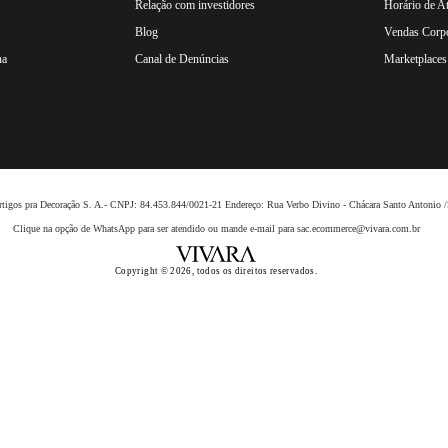
Relação com investidores
Horário de A
Blog
Vendas Corpo
na
Canal de Denúncias
Marketplaces 
 Artigos pra Decoração S. A.- CNPJ: 84.453.844/0021-21 Endereço: Rua Verbo Divino - Chácara Santo Anto
Clique na opção de WhatsApp para ser atendido ou mande e-mail para sac.ecommerce@vivara.com.br
Copyright © 2026, todos os direitos reservados.