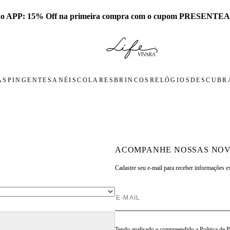
 no APP: 15% Off na primeira compra com o cupom PRESENTEA
AS
PINGENTES
ANÉIS
COLARES
BRINCOS
RELÓGIOS
DESCUBRA
ACOMPANHE NOSSAS NOV
Cadastre seu e-mail para
receber informações e
Tendo analisado e compreendido a
Politica de 