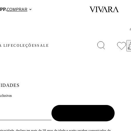
PP.
COMPRAR
 LIFE
COLEÇÕES
SALE
IDADES
xclusivas
Privacidade
, declaro ter mais de 18 anos de idade e aceito receber comunicados de