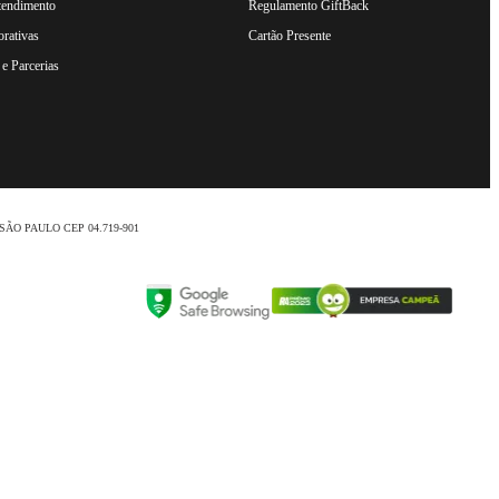
tendimento
Regulamento GiftBack
rativas
Cartão Presente
e Parcerias
nio /SÃO PAULO CEP 04.719-901