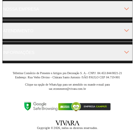
NOSSA EMPRESA
ATENDIMENTO
INFORMAÇÕES
Tellerina Comércio de Presente e Artigos pra Decoração S. A.- CNPJ: 84.453.844/0021-21
Endereço: Rua Verbo Divino - Chácara Santo Antonio /SÃO PAULO CEP 04.719-901
Clique na opção de WhatsApp para ser atendido ou mande e-mail para
sac.ecommerce@vivara.com.br
Copyright © 2026, todos os direitos reservados.