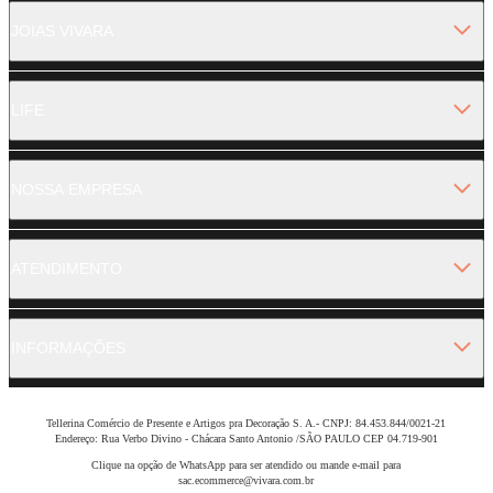
JOIAS VIVARA
LIFE
NOSSA EMPRESA
ATENDIMENTO
INFORMAÇÕES
Tellerina Comércio de Presente e Artigos pra Decoração S. A.- CNPJ: 84.453.844/0021-21
Endereço: Rua Verbo Divino - Chácara Santo Antonio /SÃO PAULO CEP 04.719-901
Clique na opção de WhatsApp para ser atendido ou mande e-mail para
sac.ecommerce@vivara.com.br