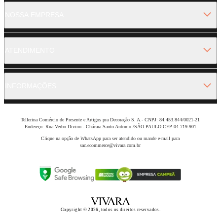
NOSSA EMPRESA
ATENDIMENTO
INFORMAÇÕES
Tellerina Comércio de Presente e Artigos pra Decoração S. A.- CNPJ: 84.453.844/0021-21
Endereço: Rua Verbo Divino - Chácara Santo Antonio /SÃO PAULO CEP 04.719-901
Clique na opção de WhatsApp para ser atendido ou mande e-mail para
sac.ecommerce@vivara.com.br
Copyright © 2026, todos os direitos reservados.