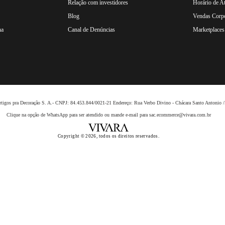
Relação com investidores
Horário de A
Blog
Vendas Corpo
na
Canal de Denúncias
Marketplaces 
 Artigos pra Decoração S. A.- CNPJ: 84.453.844/0021-21 Endereço: Rua Verbo Divino - Chácara Santo Anto
Clique na opção de WhatsApp para ser atendido ou mande e-mail para sac.ecommerce@vivara.com.br
Copyright © 2026, todos os direitos reservados.