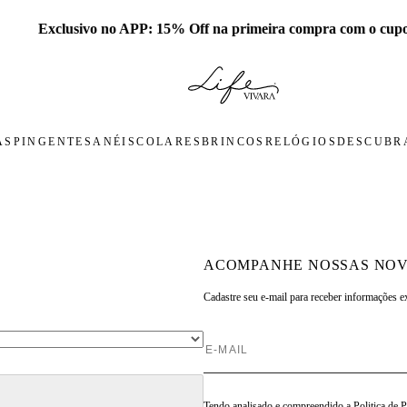
 no APP: 15% Off na primeira compra com o cupom PRESENTEA
AS
PINGENTES
ANÉIS
COLARES
BRINCOS
RELÓGIOS
DESCUBRA
ACOMPANHE NOSSAS NOV
Cadastre seu e-mail para
receber informações e
Tendo analisado e compreendido a
Politica de 