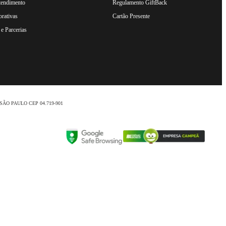
tendimento
Regulamento GiftBack
rativas
Cartão Presente
e Parcerias
nio /SÃO PAULO CEP 04.719-901