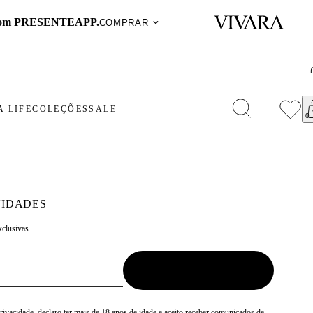
PP.
COMPRAR
 LIFE
COLEÇÕES
SALE
IDADES
xclusivas
Privacidade
, declaro ter mais de 18 anos de idade e aceito receber comunicados de